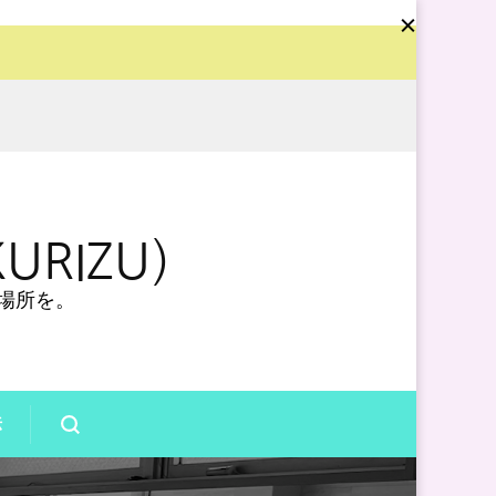
URIZU）
場所を。
法