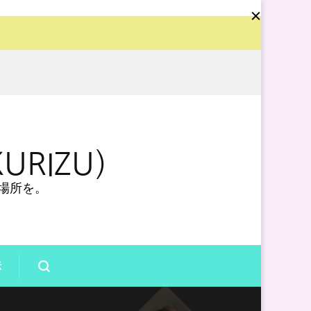
URIZU）
場所を。
法