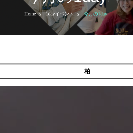
Home
1dayイベント
今月の1day
柏