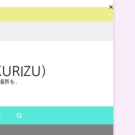
URIZU）
場所を。
法