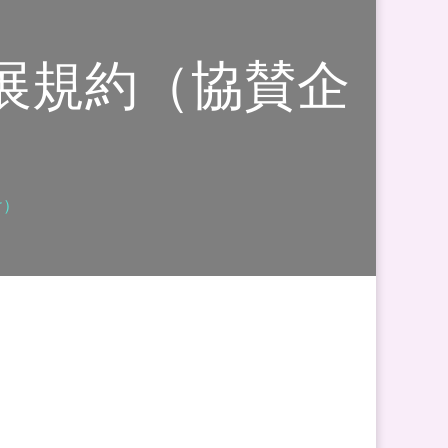
出展規約（協賛企
け）