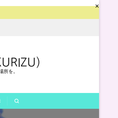
URIZU）
場所を。
法