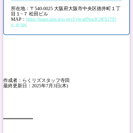
所在地：〒540-0025 大阪府大阪市中央区徳井町１丁
目１−７ 松田ビル
MAP：
https://maps.app.goo.gl/sTvbca8Nm3C9FS279?
g_st=ipc
作成者：らくリズスタッフ寺田
最終更新日：2025年7月3日(木)