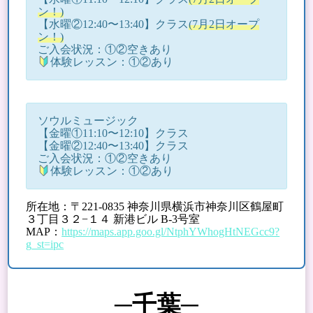
ン！)
【水曜②12:40〜13:40】クラス
(7月2日オープ
ン！)
ご入会状況：①②空きあり
体験レッスン：①②あり
ソウルミュージック
【金曜①11:10〜12:10】クラス
【金曜②12:40〜13:40】クラス
ご入会状況：①②空きあり
体験レッスン：①②あり
所在地：〒221-0835 神奈川県横浜市神奈川区鶴屋町
３丁目３２−１４ 新港ビル B-3号室
MAP：
https://maps.app.goo.gl/NtphYWhogHtNEGcc9?
g_st=ipc
─千葉─