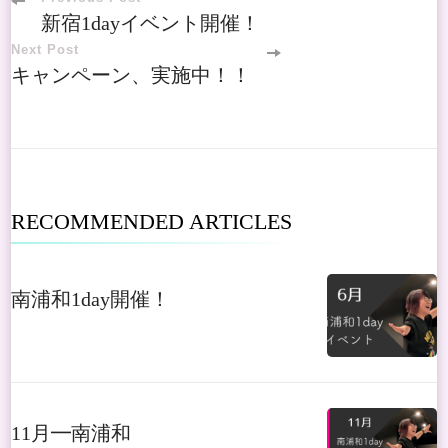
Post
新宿1dayイベント開催！
Navigation
Next Post
キャンペーン、実施中！！
RECOMMENDED ARTICLES
南浦和1day開催！
11月━南浦和