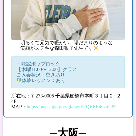
明るくて元気で暖かい、陽だまりのような
笑顔がステキな森田敬子先生です
・歌謡ポップロック
【木曜11:00〜12:00】クラス
ご入会状況：空きあり
体験レッスン：あり
所在地：〒273-0005 千葉県船橋市本町３丁目２−２
4F
MAP：
https://maps.app.goo.gl/fsyvFFQEEE4vzmh67
─大阪─