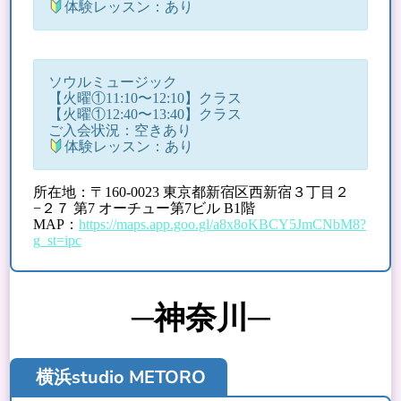
体験レッスン：あり
ソウルミュージック
【火曜①11:10〜12:10】クラス
【火曜①12:40〜13:40】クラス
ご入会状況：空きあり
体験レッスン：あり
所在地：〒160-0023 東京都新宿区西新宿３丁目２
−２７ 第7 オーチュー第7ビル B1階
MAP：
https://maps.app.goo.gl/a8x8oKBCY5JmCNbM8?
g_st=ipc
─神奈川─
横浜studio METORO