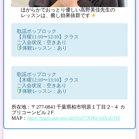
ほがらかでおっとり優しい髙野美佳先生の
レッスンは、癒し効果抜群です
歌謡ポップロック
【月曜11:10〜12:10】クラス
ご入会状況：空きあり
体験レッスン：あり
歌謡ポップロック
【木曜12:10〜13:10】クラス
ご入会状況：空きあり
体験レッスン：あり
所在地：〒277-0843 千葉県柏市明原１丁目２−４ カ
プリコーンビル 2Ｆ
MAP：
https://maps.app.goo.gl/tAxT7JQRe3sfXaUN8