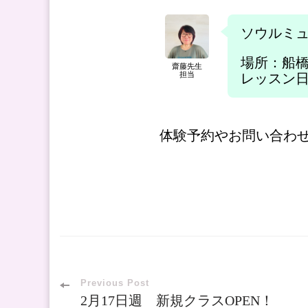
ソウルミ
場所：船
齋藤先生
担当
レッスン日時：
体験予約やお問い合わせ
Post
Previous Post
2月17日週 新規クラスOPEN！