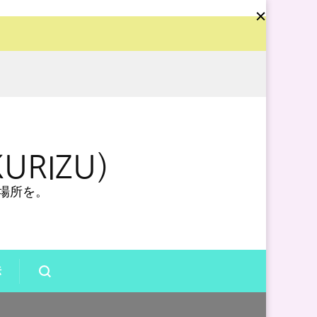
URIZU）
場所を。
法