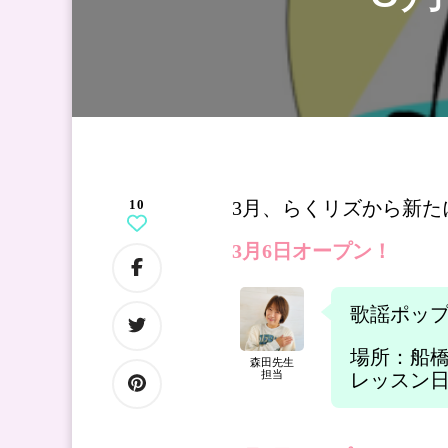
10
3月、らくリズから新た
3月6日オープン！
歌謡ポッ
場所：船
森田先生
担当
レッスン日時